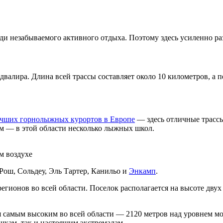
ади незабываемого активного отдыха. Поэтому здесь усиленно ра
валира. Длина всей трассы составляет около 10 километров, а п
чших горнолыжных курортов в Европе
— здесь отличные трассы
м — в этой области несколько лыжных школ.
м воздухе
 Рош, Сольдеу, Эль Тартер, Канильо и
Энкамп
.
ионов во всей области. Поселок располагается на высоте двух 
самым высоким во всей области — 2120 метров над уровнем моря
ичкам, так и настоящим экстремалам.