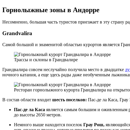
Горнолыжные зоны в Андорре
Несомненно, большая часть туристов приезжает в эту страну р
Grandvalira
Самой большой и знаменитой областью курортов является Гранд
Трассы и склоны в Грандвалире
Грандвалира совсем неслучайно получила место в двадцатке
лу
ночного катания, а еще здесь рады даже необученным лыжника
Ресторан горнолыжного курорта Грандвалира на открыто
В состав области входит
шесть поселков:
Пас-де ла Каса, Грау
Пас-де ла Каса
является самым большим и оживленным рег
до высоты 2650 метров.
Немного выше находится поселок
Грау Рош,
являющийся 
есть опасные трассы, которые придутся по вкусу как нов