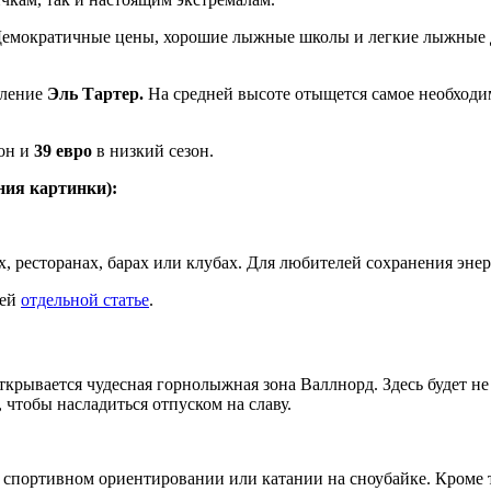
Демократичные цены, хорошие лыжные школы и легкие лыжные д
еление
Эль Тартер.
На средней высоте отыщется самое необходим
он и
39 евро
в низкий сезон.
ния картинки):
 ресторанах, барах или клубах. Для любителей сохранения энерг
шей
отдельной статье
.
рывается чудесная горнолыжная зона Валлнорд. Здесь будет не 
 чтобы насладиться отпуском на славу.
спортивном ориентировании или катании на сноубайке. Кроме то