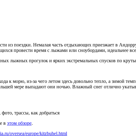
ести из поездки. Немалая часть отдыхающих приезжает в Андорр
ающихся провести время с лыжами или сноубордами, идеальнее вс
ешных лыжных прогулок и ярких экстремальных спусков по круты
да к морю, из-за чего летом здесь довольно тепло, а зимой темп
 большей мере выпадают они ночью. Влажный снег отлично укаты
, фото, трассы, как добраться
е в
этом обзоре
.
dia.ru/oversea/europe/kitzbuhel.html