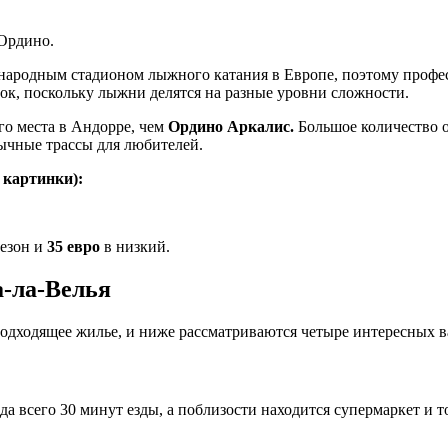
Ордино.
ародным стадионом лыжного катания в Европе, поэтому профес
лок, поскольку лыжни делятся на разные уровни сложности.
го места в Андорре, чем
Ордино Аркалис.
Большое количество о
ычные трассы для любителей.
 картинки):
езон и
35 евро
в низкий.
а-ла-Велья
подходящее жилье, и ниже рассматриваются четыре интересных в
да всего 30 минут езды, а поблизости находится супермаркет и