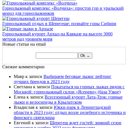
Горнолыжный комплекс «Волчиха»: простор гор и уральский
мороз для горнолыжников
Горнолыжный отдых в Шерегеше: познайте горы Сибири
Горнолыжный курорт Архыз на Кавказе на высоте 3000
метров над уровнем моря
Новые статьи на email
Свежие комментарии
Мавр
к записи
Выбираем беговые лыжи: рейтинг
лучших брендов в 2023 году
Светлана
к записи
Покататься на горных лыжах рядом с
Москвой: горнолыжный склон «Ясенево» (база Узкое)
Елена
к записи
Всесезонный курорт Лата-Трэк: горные
лыжи и велосипеды в Крылатском
Владислав
к записи
Юкки-парк в Ленинградской
области в 2023 году: отдых возле целебного источника и
финского святилища
Евгений
к записи
Шерегеш ждет гостей: зимний сезон
откроется в ноябре 2023 года фестивалем