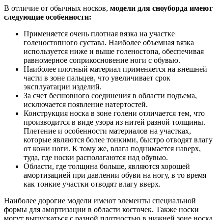
В отличие от обычных носков,
модели для сноуборда имеют
следующие особенности:
Применяется очень плотная вязка на участке
голеностопного сустава. Наиболее объемная вязка
используется ниже и выше голеностопа, обеспечивая
равномерное соприкосновение ноги с обувью.
Наиболее плотный материал применяется на внешней
части в зоне пальцев, что увеличивает срок
эксплуатации изделий.
За счет бесшовного соединения в области подъема,
исключается появление натертостей.
Конструкция носка в зоне голени отличается тем, что
производится в виде узора из нитей разной толщины.
Плетение и особенности материалов на участках,
которые являются более тонкими, быстро отводят влагу
от кожи ноги. К тому же, влага поднимается наверх,
туда, где носки располагаются над обувью.
Области, где толщина больше, являются хорошей
амортизацией при давлении обуви на ногу, в то время
как тонкие участки отводят влагу вверх.
Наиболее дорогие модели имеют элементы специальной
формы для амортизации в области косточек. Также носки
могут выпускаться с разной плотностью в нижней зоне носка,